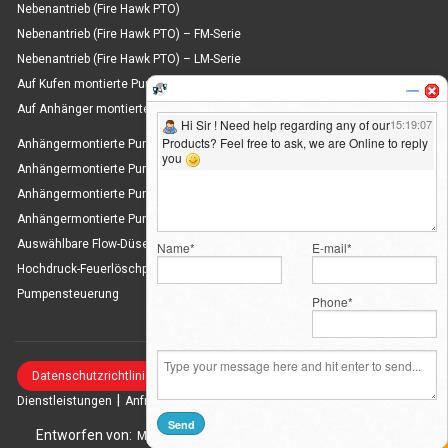
Nebenantrieb (Fire Hawk PTO)
Nebenantrieb (Fire Hawk PTO) – FM-Serie
Nebenantrieb (Fire Hawk PTO) – LM-Serie
Auf Kufen montierte Pumpen zur Brandbekämpfung
Auf Anhänger montierte Pumpen zur Brandbekämpfung
Anhängermontierte Pumpen zur Brandbekämpfung – MFT 1800 D
Anhängermontierte Pumpen zur Brandbekämpfung – MFT 3000 D
Anhängermontierte Pumpen zur Brandbekämpfung – MFT 6000 D
Anhängermontierte Pumpen zur Brandbekämpfung – MFT 8000 D
Auswählbare Flow-Düsen für Feuerlöschpistolen
Hochdruck-Feuerlöschpistolendüsen
Pumpensteuerung
|
|
|
Datenschutzrichtlinie
Startseite
Über uns
Produkte
|
|
|
Dienstleistungen
Anfrage
Anfrage
Sitemap
Any Question? We are Online...
Ask Now
Entworfen von:
| Gehostet von:
| Gefördert von:
MID
GID
PBD